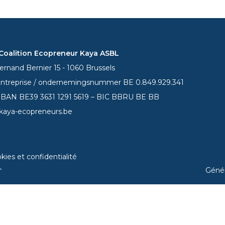
oalition Ecopreneur Kaya ASBL
rnand Bernier 15 - 1060 Brussels
entreprise / ondernemingsnummer BE 0.849.929.341
 IBAN BE39
3631 1291 5619
– BIC BBRU BE BB
kaya-ecopreneurs.be
kies et confidentialité
Géné