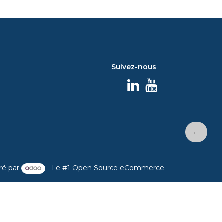
Suivez-nous
←
ré par
- Le #1
Open Source eCommerce