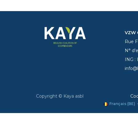
VZW C
Rue Fe
N° d’
ING :
info@
Copyright © Kaya asbl
Coo
Français (BE)