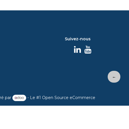
Suivez-nous
←
ré par
- Le #1
Open Source eCommerce