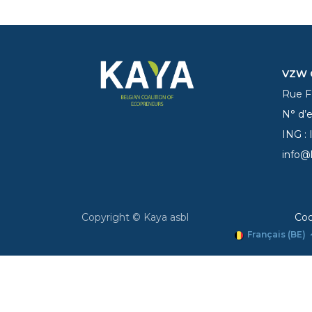
VZW C
Rue Fe
N° d’
ING :
info@
Copyright © Kaya asbl
Coo
Français (BE)