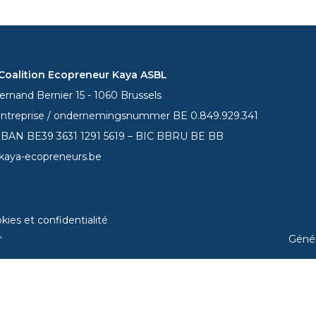
oalition Ecopreneur Kaya ASBL
rnand Bernier 15 - 1060 Brussels
entreprise / ondernemingsnummer BE 0.849.929.341
 IBAN BE39
3631 1291 5619
– BIC BBRU BE BB
kaya-ecopreneurs.be
kies et confidentialité
Géné