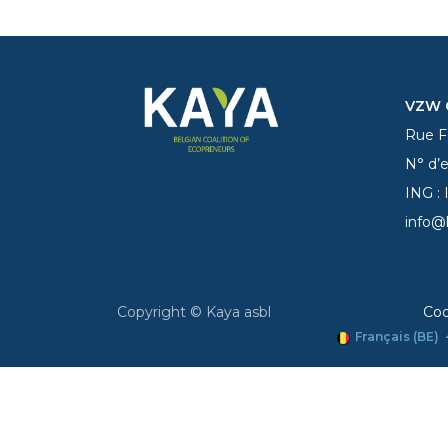
VZW C
Rue Fe
N° d’
ING :
info@
Copyright © Kaya asbl
Coo
Français (BE)