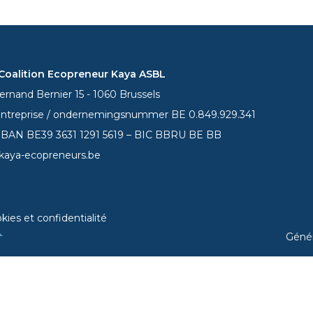
oalition Ecopreneur Kaya ASBL
rnand Bernier 15 - 1060 Brussels
entreprise / ondernemingsnummer BE 0.849.929.341
 IBAN BE39
3631 1291 5619
– BIC BBRU BE BB
kaya-ecopreneurs.be
kies et confidentialité
Géné