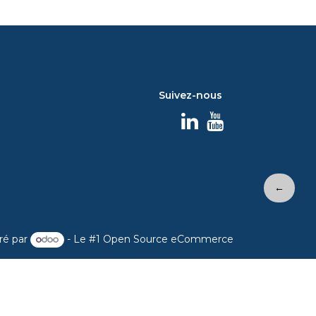
Suivez-nous
←
ré par
- Le #1
Open Source eCommerce