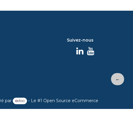
Suivez-nous
←
ré par
- Le #1
Open Source eCommerce