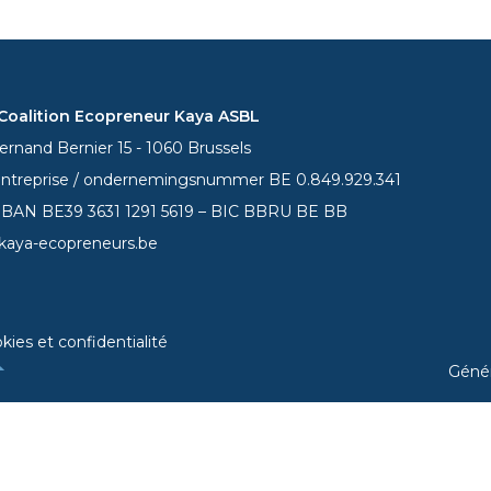
oalition Ecopreneur Kaya ASBL
rnand Bernier 15 - 1060 Brussels
entreprise / ondernemingsnummer BE 0.849.929.341
 IBAN BE39
3631 1291 5619
– BIC BBRU BE BB
kaya-ecopreneurs.be
kies et confidentialité
Géné