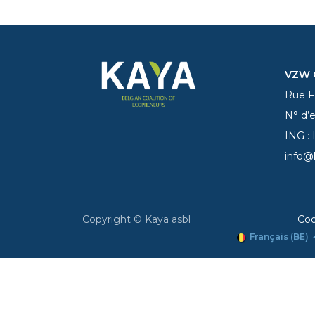
VZW C
Rue Fe
N° d’
ING :
info@
Copyright © Kaya asbl
Coo
Français (BE)