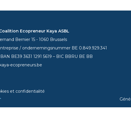
oalition Ecopreneur Kaya ASBL
rnand Bernier 15 - 1060 Brussels
entreprise / ondernemingsnummer BE 0.849.929.341
 IBAN BE39
3631 1291 5619
– BIC BBRU BE BB
kaya-ecopreneurs.be
kies et confidentialité
Géné