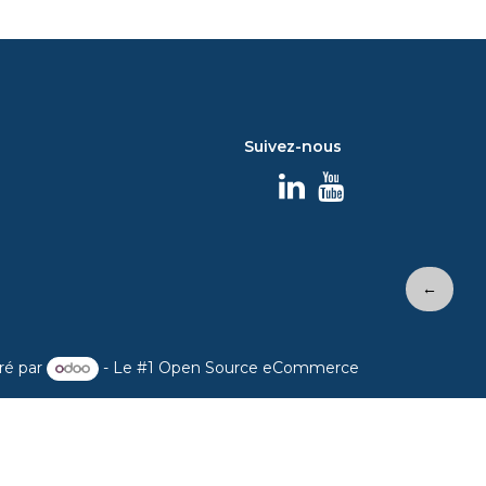
Suivez-nous
←
ré par
- Le #1
Open Source eCommerce