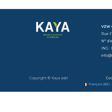
VZW C
Rue Fe
N° d’
ING :
info@
Copyright © Kaya asbl
Coo
Français (BE)