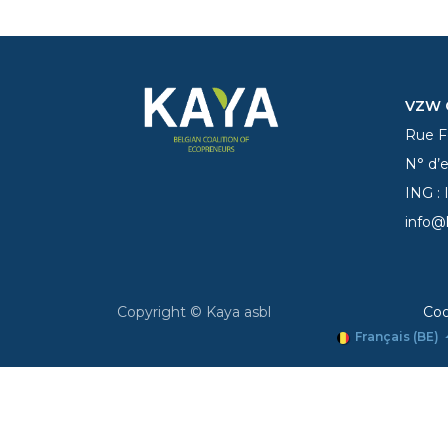
VZW C
Rue Fe
N° d’
ING :
info@
Copyright © Kaya asbl
Coo
Français (BE)