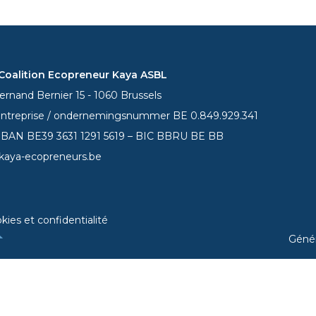
oalition Ecopreneur Kaya ASBL
rnand Bernier 15 - 1060 Brussels
entreprise / ondernemingsnummer BE 0.849.929.341
 IBAN BE39
3631 1291 5619
– BIC BBRU BE BB
kaya-ecopreneurs.be
kies et confidentialité
Géné