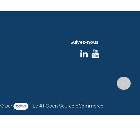
Suivez-nous
←
ré par
- Le #1
Open Source eCommerce