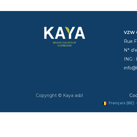
VZW C
Rue Fe
N° d’
ING :
info@
Copyright © Kaya asbl
Coo
Français (BE)