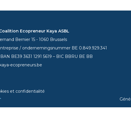
oalition Ecopreneur Kaya ASBL
rnand Bernier 15 - 1060 Brussels
entreprise / ondernemingsnummer BE 0.849.929.341
 IBAN BE39
3631 1291 5619
– BIC BBRU BE BB
kaya-ecopreneurs.be
kies et confidentialité
Géné