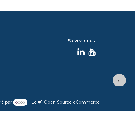
Suivez-nous
←
ré par
- Le #1
Open Source eCommerce