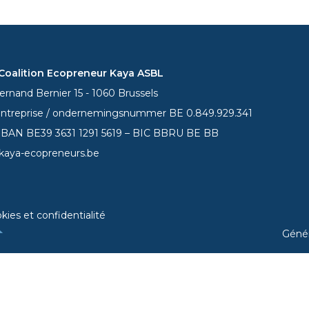
oalition Ecopreneur Kaya ASBL
rnand Bernier 15 - 1060 Brussels
entreprise / ondernemingsnummer BE 0.849.929.341
 IBAN BE39
3631 1291 5619
– BIC BBRU BE BB
kaya-ecopreneurs.be
kies et confidentialité
Géné