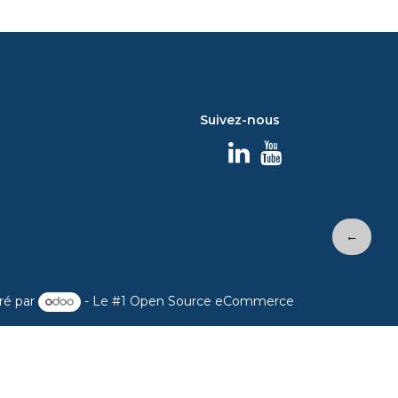
Suivez-nous
←
ré par
- Le #1
Open Source eCommerce