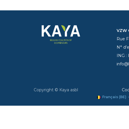
VZW C
Rue Fe
N° d’
ING :
info@
Copyright © Kaya asbl
Coo
Français (BE)