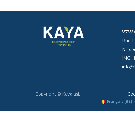
VZW C
Rue Fe
N° d’
ING :
info@
Copyright © Kaya asbl
Coo
Français (BE)