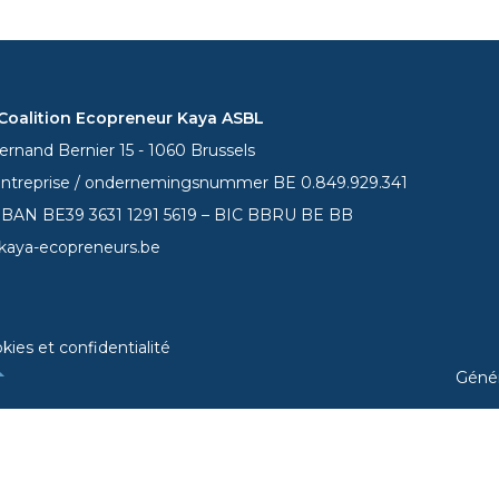
oalition Ecopreneur Kaya ASBL
rnand Bernier 15 - 1060 Brussels
entreprise / ondernemingsnummer BE 0.849.929.341
 IBAN BE39
3631 1291 5619
– BIC BBRU BE BB
kaya-ecopreneurs.be
kies et confidentialité
Géné