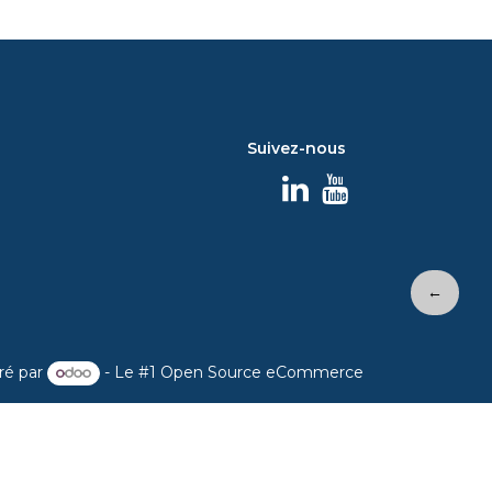
Suivez-nous
←
ré par
- Le #1
Open Source eCommerce