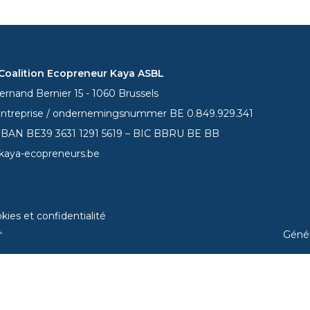
oalition Ecopreneur Kaya ASBL
rnand Bernier 15 - 1060 Brussels
entreprise / ondernemingsnummer BE 0.849.929.341
 IBAN BE39
3631 1291 5619
– BIC BBRU BE BB
kaya-ecopreneurs.be
kies et confidentialité
Géné