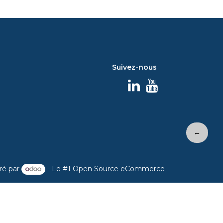
Suivez-nous
←
ré par
- Le #1
Open Source eCommerce