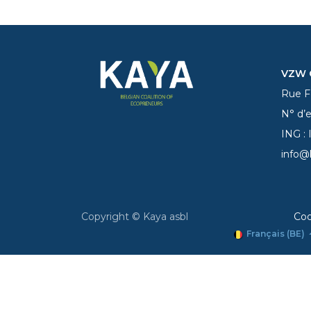
VZW C
Rue Fe
N° d’
ING :
info@
Copyright © Kaya asbl
Coo
Français (BE)