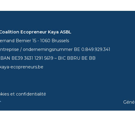
oalition Ecopreneur Kaya ASBL
rnand Bernier 15 - 1060 Brussels
entreprise / ondernemingsnummer BE 0.849.929.341
 IBAN BE39
3631 1291 5619
– BIC BBRU BE BB
kaya-ecopreneurs.be
kies et confidentialité
Géné