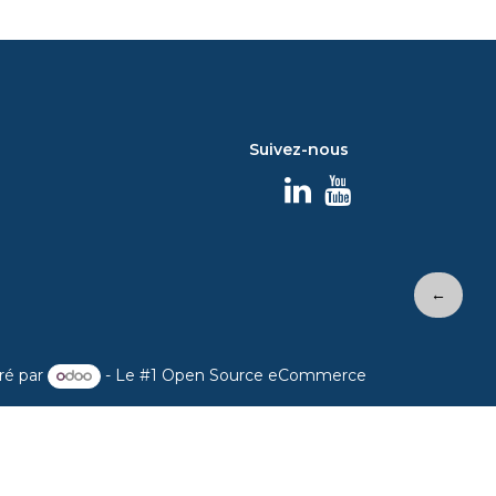
Suivez-nous
←
ré par
- Le #1
Open Source eCommerce