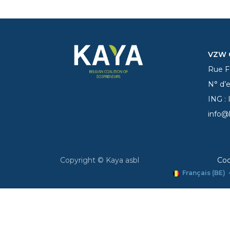
VZW C
Rue Fe
N° d’
ING :
info@
Copyright © Kaya asbl
Coo
Français (BE)