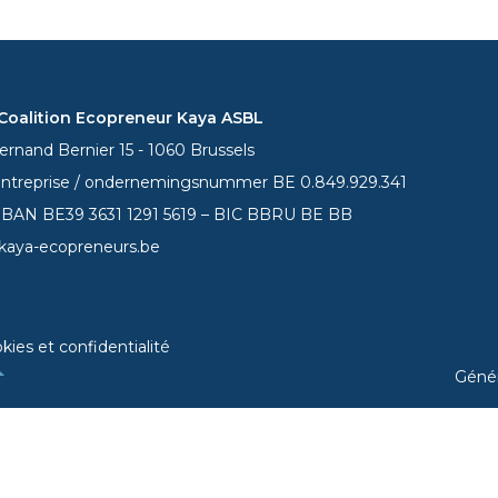
oalition Ecopreneur Kaya ASBL
rnand Bernier 15 - 1060 Brussels
entreprise / ondernemingsnummer BE 0.849.929.341
 IBAN BE39
3631 1291 5619
– BIC BBRU BE BB
kaya-ecopreneurs.be
kies et confidentialité
Géné