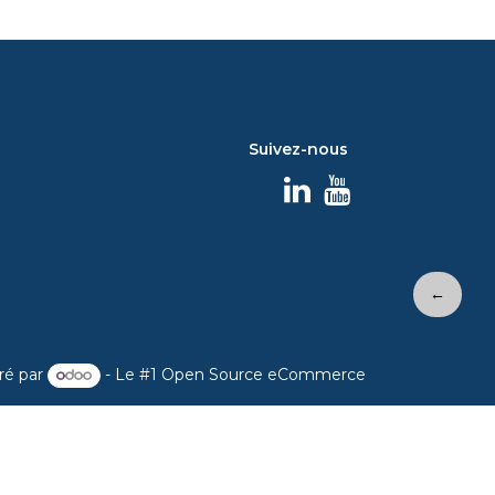
Suivez-nous
←
ré par
- Le #1
Open Source eCommerce