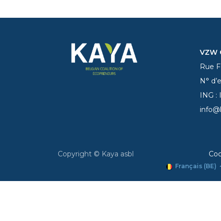
VZW C
Rue Fe
N° d’
ING :
info@
Copyright © Kaya asbl
Coo
Français (BE)