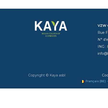
VZW C
Rue Fe
N° d’
ING :
info@
Copyright © Kaya asbl
Coo
Français (BE)