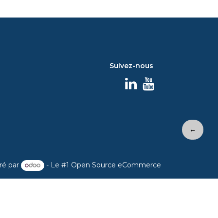
Suivez-nous
←
ré par
- Le #1
Open Source eCommerce