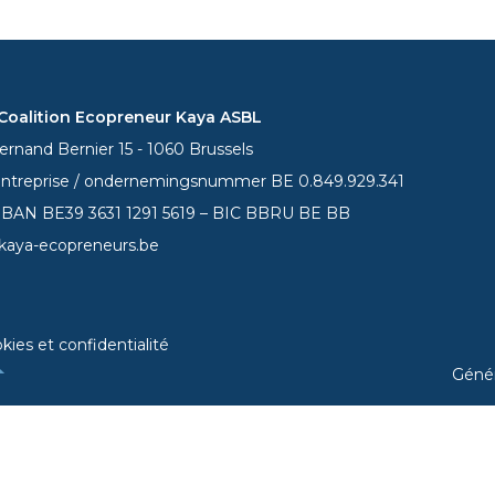
oalition Ecopreneur Kaya ASBL
rnand Bernier 15 - 1060 Brussels
entreprise / ondernemingsnummer BE 0.849.929.341
 IBAN BE39
3631 1291 5619
– BIC BBRU BE BB
kaya-ecopreneurs.be
kies et confidentialité
Géné