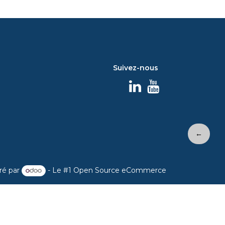
Suivez-nous
←
ré par
- Le #1
Open Source eCommerce