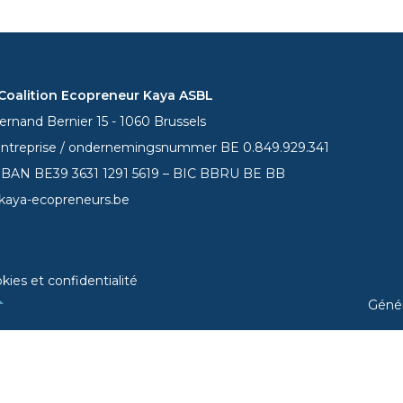
oalition Ecopreneur Kaya ASBL
rnand Bernier 15 - 1060 Brussels
entreprise / ondernemingsnummer BE 0.849.929.341
 IBAN BE39
3631 1291 5619
– BIC BBRU BE BB
kaya-ecopreneurs.be
kies et confidentialité
Géné