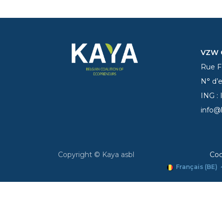
VZW C
Rue Fe
N° d’
ING :
info@
Copyright © Kaya asbl
Coo
Français (BE)