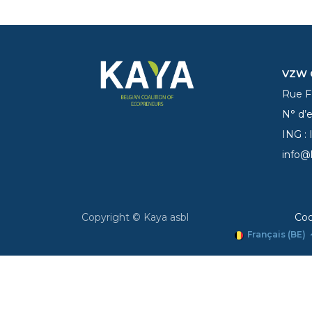
VZW C
Rue Fe
N° d’
ING :
info@
Copyright © Kaya asbl
Coo
Français (BE)