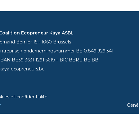
oalition Ecopreneur Kaya ASBL
rnand Bernier 15 - 1060 Brussels
entreprise / ondernemingsnummer BE 0.849.929.341
 IBAN BE39
3631 1291 5619
– BIC BBRU BE BB
kaya-ecopreneurs.be
kies et confidentialité
Géné