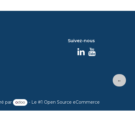
Suivez-nous
←
ré par
- Le #1
Open Source eCommerce