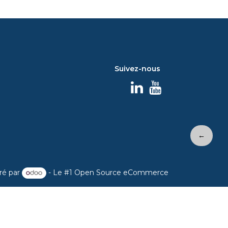
Suivez-nous
←
ré par
- Le #1
Open Source eCommerce