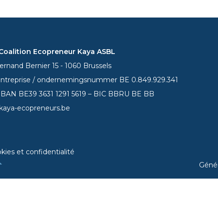
oalition Ecopreneur Kaya ASBL
rnand Bernier 15 - 1060 Brussels
entreprise / ondernemingsnummer BE 0.849.929.341
 IBAN BE39
3631 1291 5619
– BIC BBRU BE BB
kaya-ecopreneurs.be
kies et confidentialité
Géné