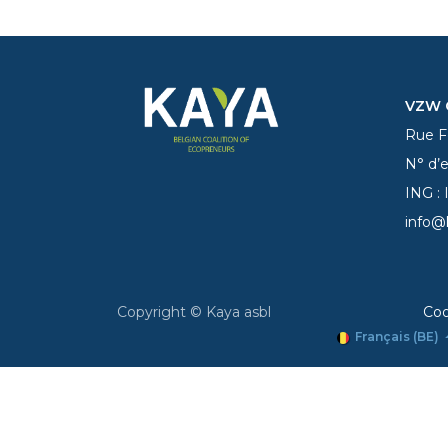
VZW C
Rue Fe
N° d’
ING :
info@
Copyright © Kaya asbl
Coo
Français (BE)