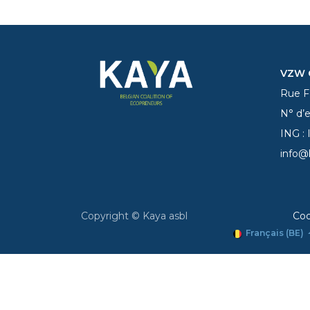
VZW C
Rue Fe
N° d’
ING :
info@
Copyright © Kaya asbl
Coo
Français (BE)