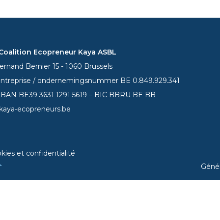
oalition Ecopreneur Kaya ASBL
rnand Bernier 15 - 1060 Brussels
entreprise / ondernemingsnummer BE 0.849.929.341
 IBAN BE39
3631 1291 5619
– BIC BBRU BE BB
kaya-ecopreneurs.be
kies et confidentialité
Géné