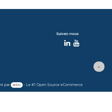
Suivez-nous
←
ré par
- Le #1
Open Source eCommerce