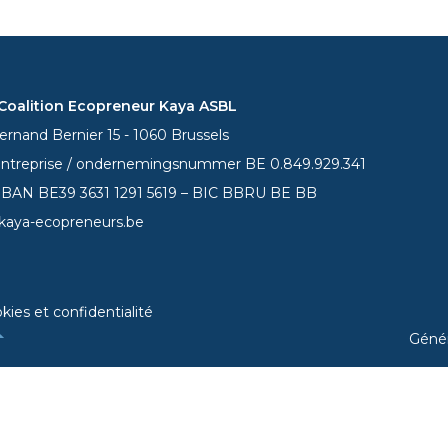
oalition Ecopreneur Kaya ASBL
rnand Bernier 15 - 1060 Brussels
entreprise / ondernemingsnummer BE 0.849.929.341
 IBAN BE39
3631 1291 5619
– BIC BBRU BE BB
kaya-ecopreneurs.be
kies et confidentialité
Géné