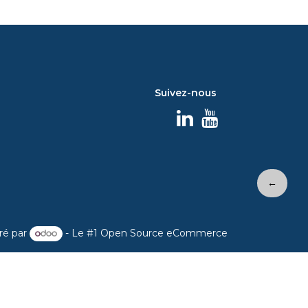
Suivez-nous
←
ré par
- Le #1
Open Source eCommerce