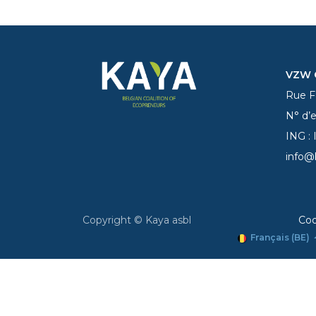
VZW C
Rue Fe
N° d’
ING :
info@
Copyright © Kaya asbl
Coo
Français (BE)