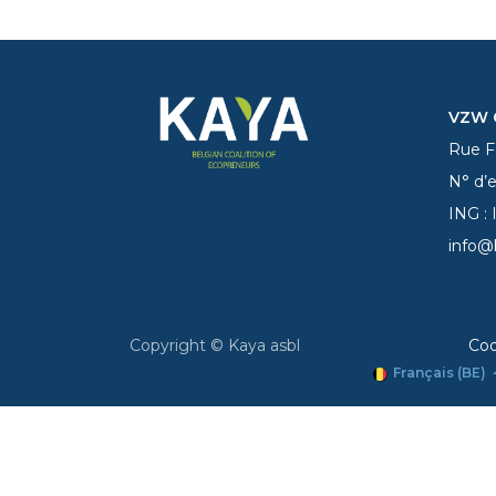
VZW C
Rue Fe
N° d’
ING :
info@
Copyright © Kaya asbl
Coo
Français (BE)