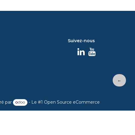
Suivez-nous
←
ré par
- Le #1
Open Source eCommerce