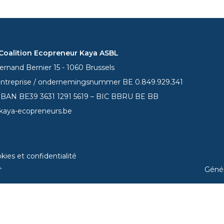
oalition Ecopreneur Kaya ASBL
rnand Bernier 15 - 1060 Brussels
entreprise / ondernemingsnummer BE 0.849.929.341
 IBAN BE39
3631 1291 5619
– BIC BBRU BE BB
kaya-ecopreneurs.be
kies et confidentialité
Géné