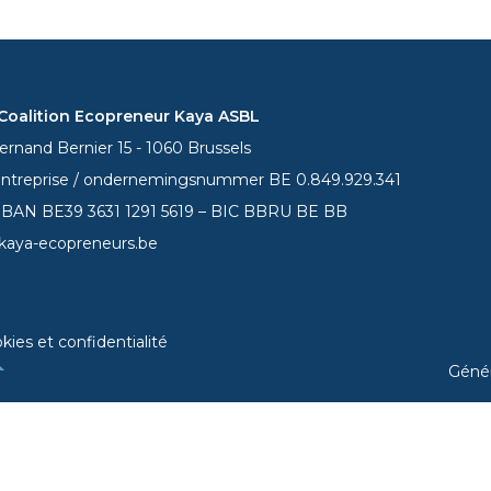
oalition Ecopreneur Kaya ASBL
rnand Bernier 15 - 1060 Brussels
entreprise / ondernemingsnummer BE 0.849.929.341
 IBAN BE39
3631 1291 5619
– BIC BBRU BE BB
kaya-ecopreneurs.be
kies et confidentialité
Géné