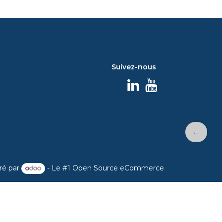
Suivez-nous
←
ré par
- Le #1
Open Source eCommerce