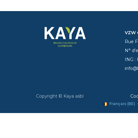
VZW C
Rue Fe
N° d’
ING :
info@
Copyright © Kaya asbl
Coo
Français (BE)