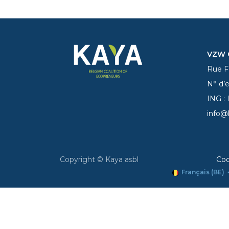
VZW C
Rue Fe
N° d’
ING :
info@
Copyright © Kaya asbl
Coo
Français (BE)