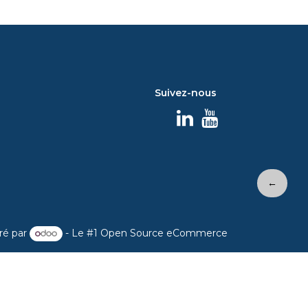
Suivez-nous
←
ré par
- Le #1
Open Source eCommerce