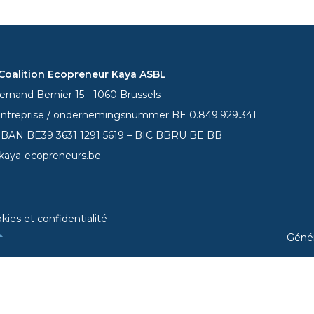
oalition Ecopreneur Kaya ASBL
rnand Bernier 15 - 1060 Brussels
entreprise / ondernemingsnummer BE 0.849.929.341
 IBAN BE39
3631 1291 5619
– BIC BBRU BE BB
kaya-ecopreneurs.be
kies et confidentialité
Géné