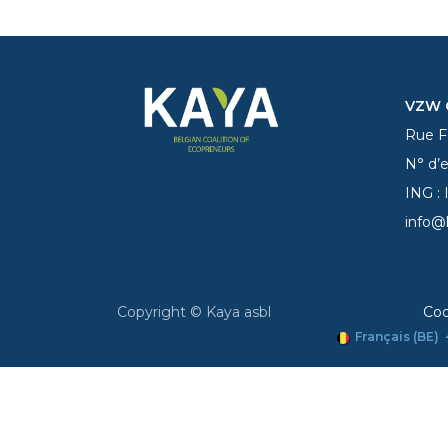
VZW C
Rue Fe
N° d’
ING :
info@
Copyright © Kaya asbl
Coo
Français (BE)