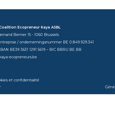
oalition Ecopreneur Kaya ASBL
rnand Bernier 15 - 1060 Brussels
entreprise / ondernemingsnummer BE 0.849.929.341
 IBAN BE39
3631 1291 5619
– BIC BBRU BE BB
kaya-ecopreneurs.be
kies et confidentialité
Géné