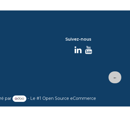
Suivez-nous
←
ré par
- Le #1
Open Source eCommerce