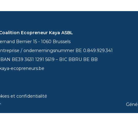
oalition Ecopreneur Kaya ASBL
rnand Bernier 15 - 1060 Brussels
entreprise / ondernemingsnummer BE 0.849.929.341
 IBAN BE39
3631 1291 5619
– BIC BBRU BE BB
kaya-ecopreneurs.be
kies et confidentialité
Géné