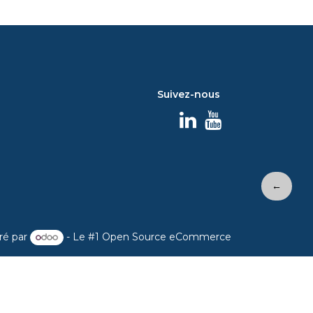
Suivez-nous
←
ré par
- Le #1
Open Source eCommerce