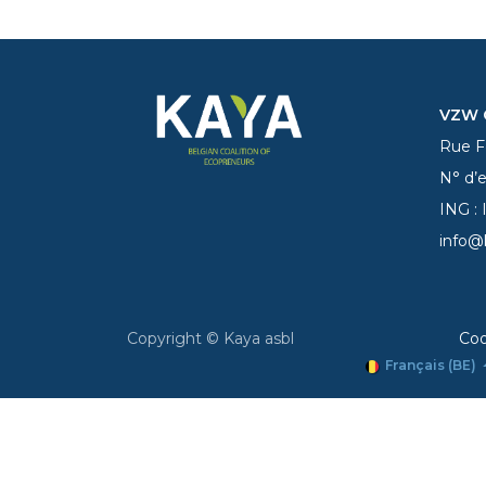
VZW C
Rue Fe
N° d’
ING :
info@
Copyright © Kaya asbl
Coo
Français (BE)