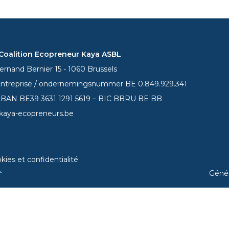
oalition Ecopreneur Kaya ASBL
rnand Bernier 15 - 1060 Brussels
entreprise / ondernemingsnummer BE 0.849.929.341
 IBAN BE39
3631 1291 5619
– BIC BBRU BE BB
kaya-ecopreneurs.be
kies et confidentialité
Géné