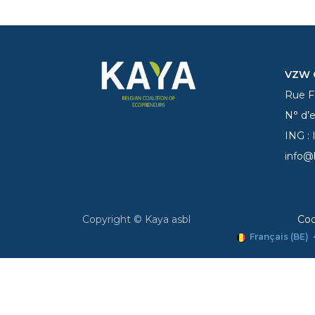
VZW C
Rue Fe
N° d’
ING :
info@
Copyright © Kaya asbl
Coo
Français (BE)