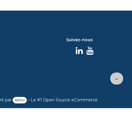
Suivez-nous
←
ré par
- Le #1
Open Source eCommerce