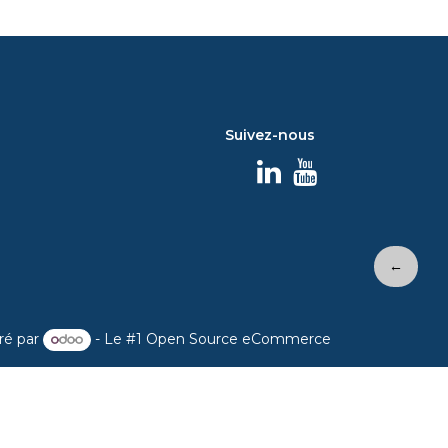
Suivez-nous
←
ré par
- Le #1
Open Source eCommerce