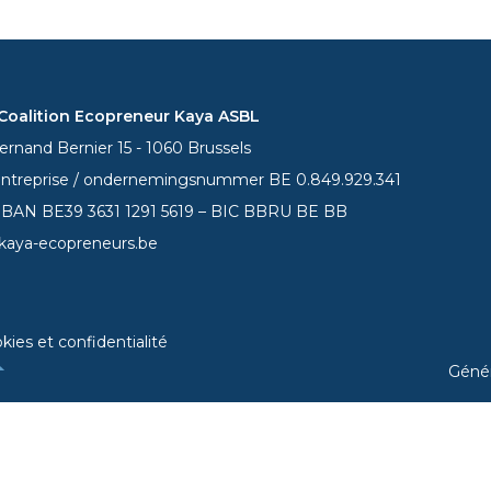
oalition Ecopreneur Kaya ASBL
rnand Bernier 15 - 1060 Brussels
entreprise / ondernemingsnummer BE 0.849.929.341
 IBAN BE39
3631 1291 5619
– BIC BBRU BE BB
kaya-ecopreneurs.be
kies et confidentialité
Géné