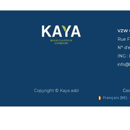
VZW C
Rue Fe
N° d’
ING :
info@
Copyright © Kaya asbl
Coo
Français (BE)