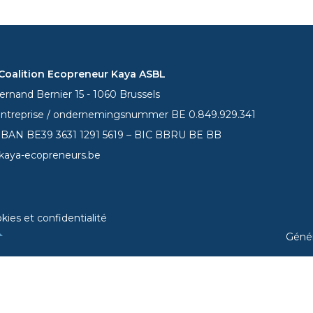
oalition Ecopreneur Kaya ASBL
rnand Bernier 15 - 1060 Brussels
entreprise / ondernemingsnummer BE 0.849.929.341
 IBAN BE39
3631 1291 5619
– BIC BBRU BE BB
kaya-ecopreneurs.be
kies et confidentialité
Géné