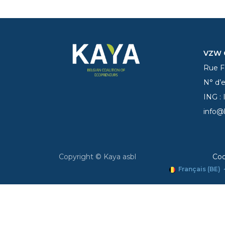
VZW C
Rue Fe
N° d’
ING :
info@
Copyright © Kaya asbl
Coo
Français (BE)