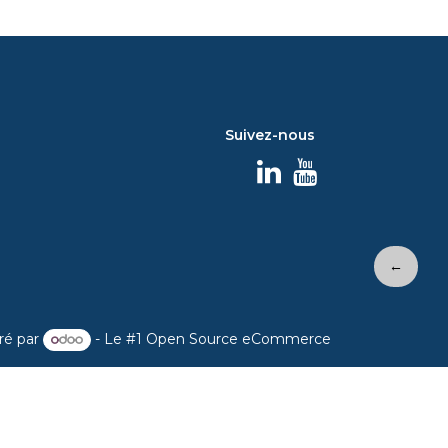
Suivez-nous
←
ré par
- Le #1
Open Source eCommerce