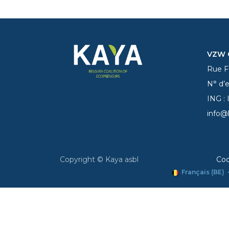
VZW C
Rue Fe
N° d’
ING :
info@
Copyright © Kaya asbl
Coo
Français (BE)