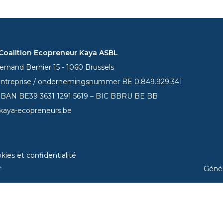
oalition Ecopreneur Kaya ASBL
rnand Bernier 15 - 1060 Brussels
entreprise / ondernemingsnummer BE 0.849.929.341
 IBAN BE39
3631 1291 5619
– BIC BBRU BE BB
kaya-ecopreneurs.be
kies et confidentialité
Géné