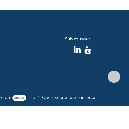
Suivez-nous
←
ré par
- Le #1
Open Source eCommerce