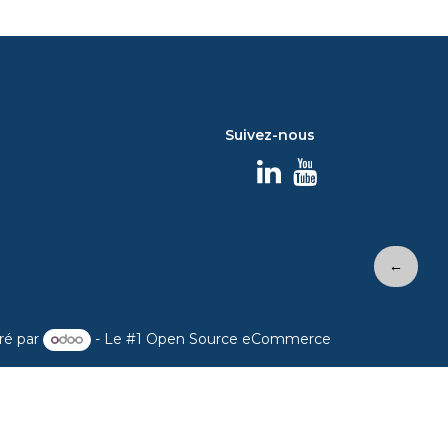
Suivez-nous
←
ré par
- Le #1
Open Source eCommerce