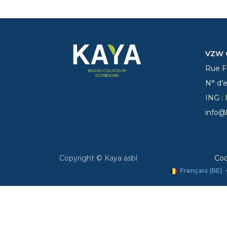
VZW C
Rue Fe
N° d’
ING :
info@
Copyright © Kaya asbl
Coo
Français (BE)