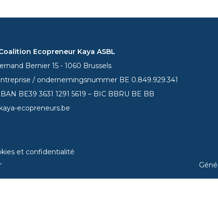
oalition Ecopreneur Kaya ASBL
rnand Bernier 15 - 1060 Brussels
entreprise / ondernemingsnummer BE 0.849.929.341
 IBAN BE39
3631 1291 5619
– BIC BBRU BE BB
kaya-ecopreneurs.be
kies et confidentialité
Géné