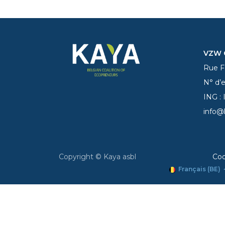
VZW C
Rue Fe
N° d’
ING :
info@
Copyright © Kaya asbl
Coo
Français (BE)