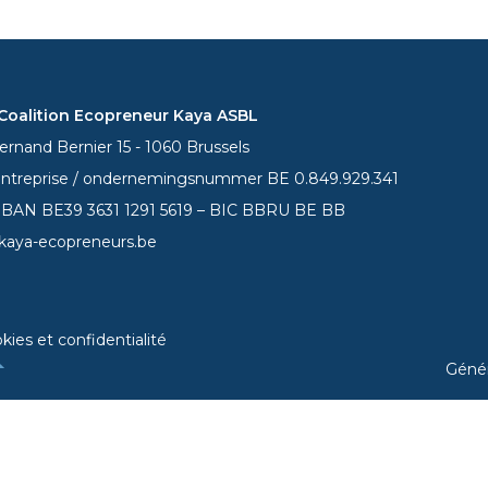
oalition Ecopreneur Kaya ASBL
rnand Bernier 15 - 1060 Brussels
entreprise / ondernemingsnummer BE 0.849.929.341
 IBAN BE39
3631 1291 5619
– BIC BBRU BE BB
kaya-ecopreneurs.be
kies et confidentialité
Géné