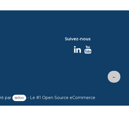
Suivez-nous
←
ré par
- Le #1
Open Source eCommerce