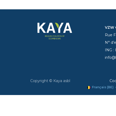
VZW C
Rue Fe
N° d’
ING :
info@
Copyright © Kaya asbl
Coo
Français (BE)