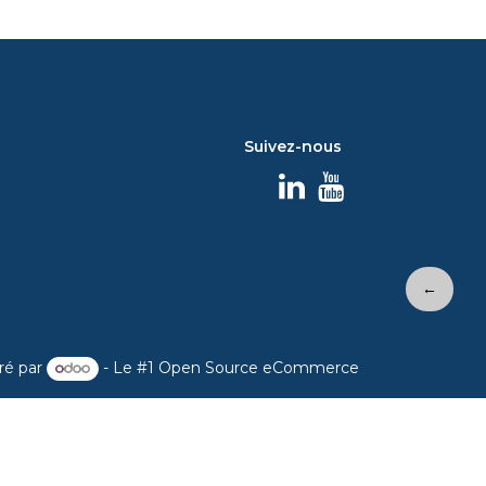
Suivez-nous
←
ré par
- Le #1
Open Source eCommerce