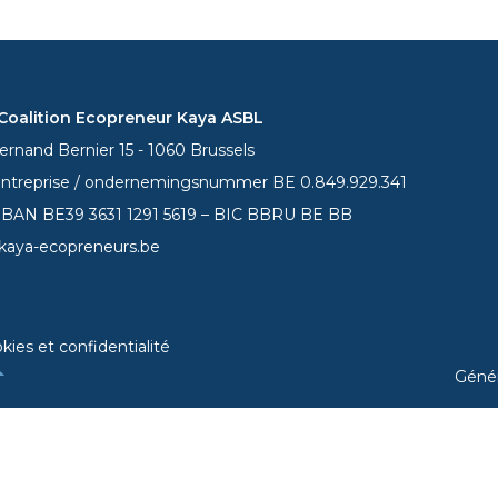
oalition Ecopreneur Kaya ASBL
rnand Bernier 15 - 1060 Brussels
entreprise / ondernemingsnummer BE 0.849.929.341
 IBAN BE39
3631 1291 5619
– BIC BBRU BE BB
kaya-ecopreneurs.be
kies et confidentialité
Géné