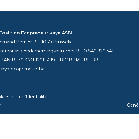
oalition Ecopreneur Kaya ASBL
rnand Bernier 15 - 1060 Brussels
entreprise / ondernemingsnummer BE 0.849.929.341
 IBAN BE39
3631 1291 5619
– BIC BBRU BE BB
kaya-ecopreneurs.be
kies et confidentialité
Géné