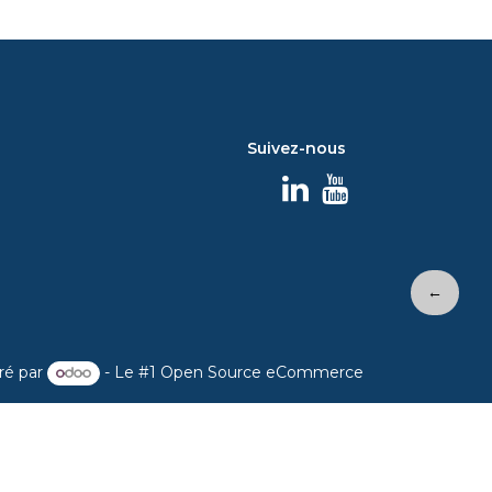
Suivez-nous
←
ré par
- Le #1
Open Source eCommerce