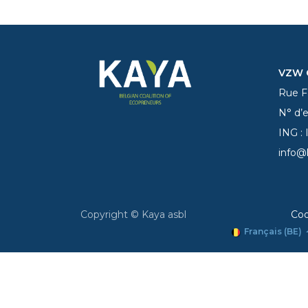
VZW C
Rue Fe
N° d’
ING :
info@
Copyright © Kaya asbl
Coo
Français (BE)