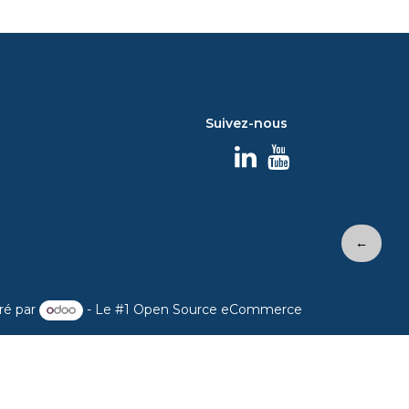
Suivez-nous
←
ré par
- Le #1
Open Source eCommerce