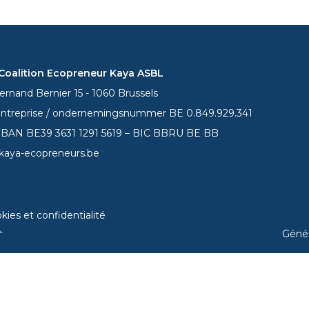
oalition Ecopreneur Kaya ASBL
rnand Bernier 15 - 1060 Brussels
entreprise / ondernemingsnummer BE 0.849.929.341
 IBAN BE39
3631 1291 5619
– BIC BBRU BE BB
kaya-ecopreneurs.be
kies et confidentialité
Géné