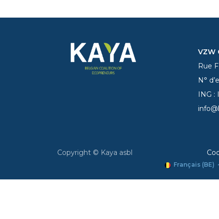
VZW C
Rue Fe
N° d’
ING :
info@
Copyright © Kaya asbl
Coo
Français (BE)