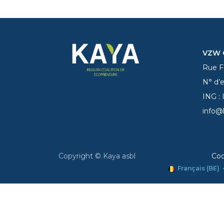
VZW C
Rue Fe
N° d’
ING :
info@
Copyright © Kaya asbl
Coo
Français (BE)