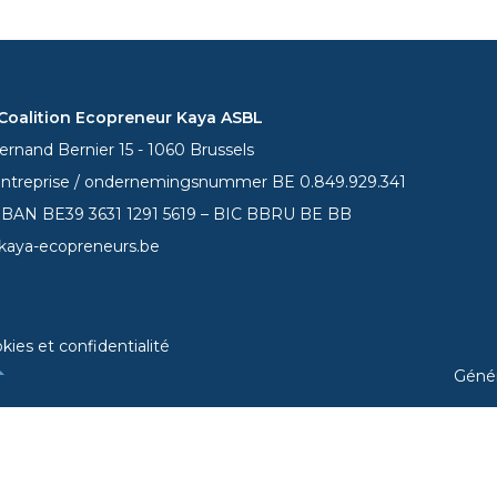
oalition Ecopreneur Kaya ASBL
rnand Bernier 15 - 1060 Brussels
entreprise / ondernemingsnummer BE 0.849.929.341
 IBAN BE39
3631 1291 5619
– BIC BBRU BE BB
kaya-ecopreneurs.be
kies et confidentialité
Géné