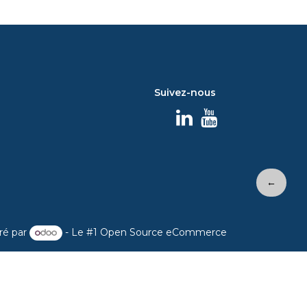
Suivez-nous
←
ré par
- Le #1
Open Source eCommerce