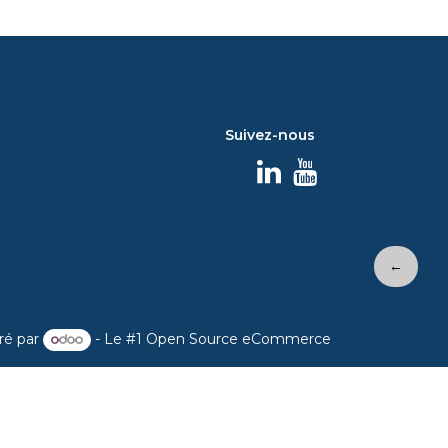
Suivez-nous
←
ré par
- Le #1
Open Source eCommerce