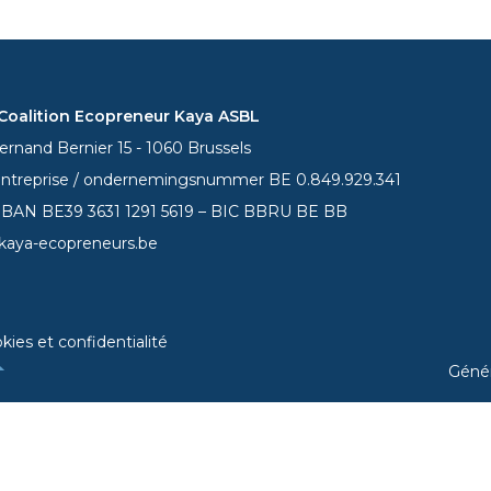
oalition Ecopreneur Kaya ASBL
rnand Bernier 15 - 1060 Brussels
entreprise / ondernemingsnummer BE 0.849.929.341
 IBAN BE39
3631 1291 5619
– BIC BBRU BE BB
kaya-ecopreneurs.be
kies et confidentialité
Géné