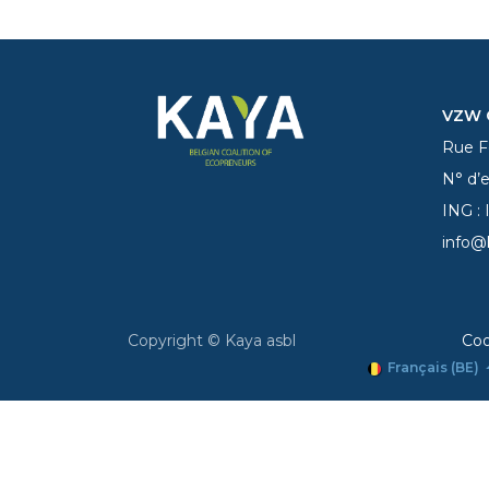
VZW C
Rue Fe
N° d’
ING :
info@
Copyright © Kaya asbl
Coo
Français (BE)