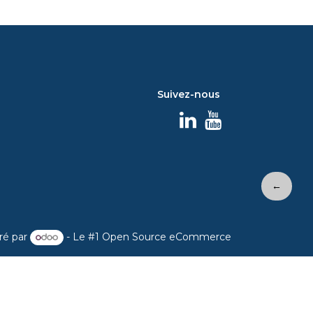
Suivez-nous
←
ré par
- Le #1
Open Source eCommerce