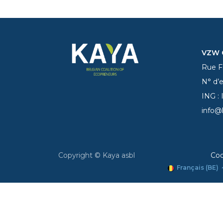
VZW C
Rue Fe
N° d’
ING :
info@
Copyright © Kaya asbl
Coo
Français (BE)