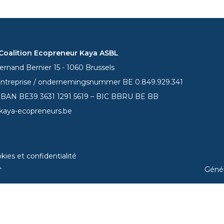
oalition Ecopreneur Kaya ASBL
rnand Bernier 15 - 1060 Brussels
entreprise / ondernemingsnummer BE 0.849.929.341
 IBAN BE39
3631 1291 5619
– BIC BBRU BE BB
kaya-ecopreneurs.be
kies et confidentialité
Géné