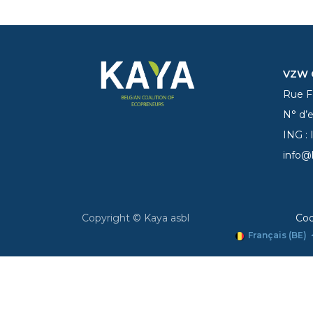
VZW C
Rue Fe
N° d’
ING :
info@
Copyright © Kaya asbl
Coo
Français (BE)