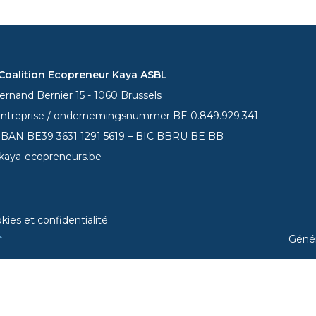
oalition Ecopreneur Kaya ASBL
rnand Bernier 15 - 1060 Brussels
entreprise / ondernemingsnummer BE 0.849.929.341
 IBAN BE39
3631 1291 5619
– BIC BBRU BE BB
kaya-ecopreneurs.be
kies et confidentialité
Géné