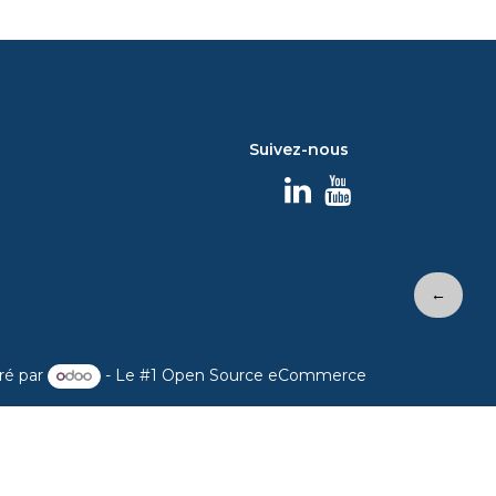
Suivez-nous
←
ré par
- Le #1
Open Source eCommerce