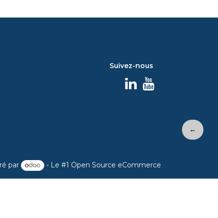
Suivez-nous
←
ré par
- Le #1
Open Source eCommerce