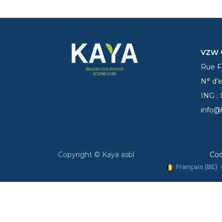
VZW C
Rue Fe
N° d’
ING :
info@
Copyright © Kaya asbl
Coo
Français (BE)