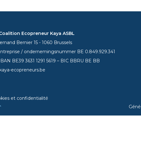
oalition Ecopreneur Kaya ASBL
rnand Bernier 15 - 1060 Brussels
entreprise / ondernemingsnummer BE 0.849.929.341
 IBAN BE39
3631 1291 5619
– BIC BBRU BE BB
kaya-ecopreneurs.be
kies et confidentialité
Géné