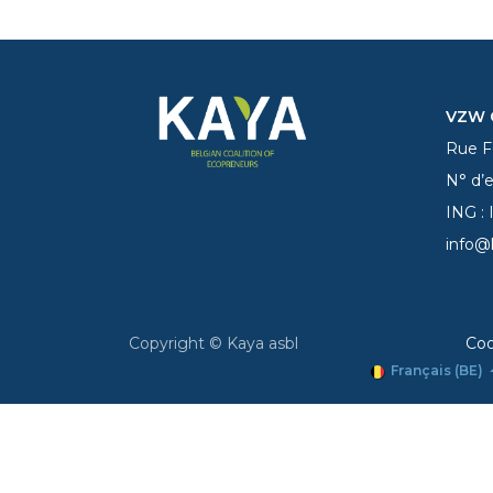
VZW C
Rue Fe
N° d’
ING :
info@
Copyright © Kaya asbl
Coo
Français (BE)