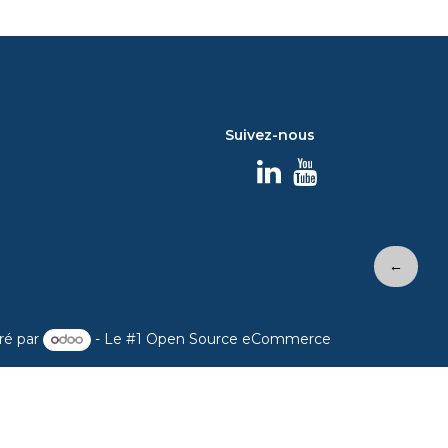
Suivez-nous
←
ré par
- Le #1
Open Source eCommerce