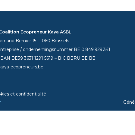
oalition Ecopreneur Kaya ASBL
rnand Bernier 15 - 1060 Brussels
entreprise / ondernemingsnummer BE 0.849.929.341
 IBAN BE39
3631 1291 5619
– BIC BBRU BE BB
kaya-ecopreneurs.be
kies et confidentialité
Géné