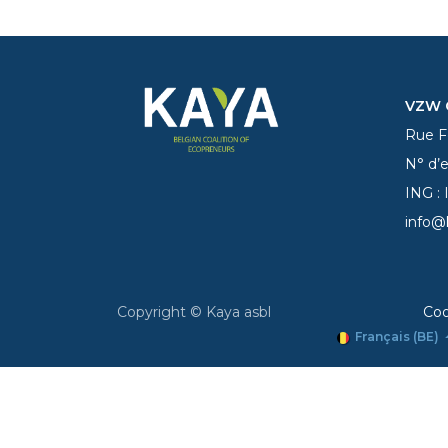
VZW C
Rue Fe
N° d’
ING :
info@
Copyright © Kaya asbl
Coo
Français (BE)