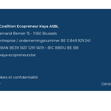
oalition Ecopreneur Kaya ASBL
rnand Bernier 15 - 1060 Brussels
entreprise / ondernemingsnummer BE 0.849.929.341
 IBAN BE39
3631 1291 5619
– BIC BBRU BE BB
kaya-ecopreneurs.be
kies et confidentialité
Géné