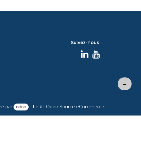
Suivez-nous
←
ré par
- Le #1
Open Source eCommerce