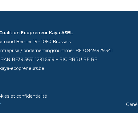
oalition Ecopreneur Kaya ASBL
rnand Bernier 15 - 1060 Brussels
entreprise / ondernemingsnummer BE 0.849.929.341
 IBAN BE39
3631 1291 5619
– BIC BBRU BE BB
kaya-ecopreneurs.be
kies et confidentialité
Géné