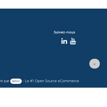
Suivez-nous
←
ré par
- Le #1
Open Source eCommerce