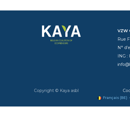
VZW C
Rue Fe
N° d’
ING :
info@
Copyright © Kaya asbl
Coo
Français (BE)