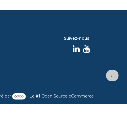
Suivez-nous
←
ré par
- Le #1
Open Source eCommerce