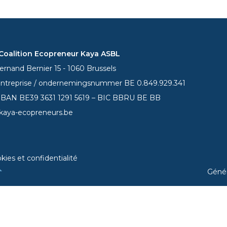
oalition Ecopreneur Kaya ASBL
rnand Bernier 15 - 1060 Brussels
entreprise / ondernemingsnummer BE 0.849.929.341
 IBAN BE39
3631 1291 5619
– BIC BBRU BE BB
kaya-ecopreneurs.be
kies et confidentialité
Géné