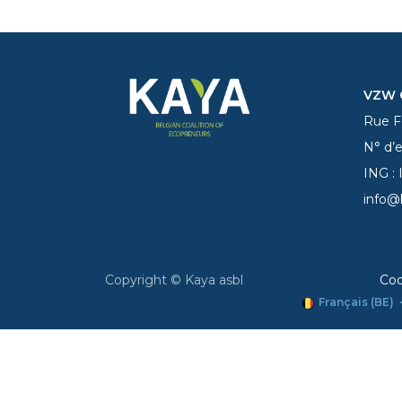
VZW C
Rue Fe
N° d’
ING :
info@
Copyright © Kaya asbl
Coo
Français (BE)