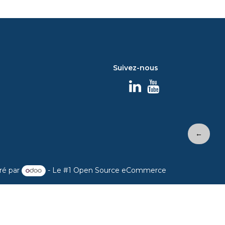
Suivez-nous
←
ré par
- Le #1
Open Source eCommerce