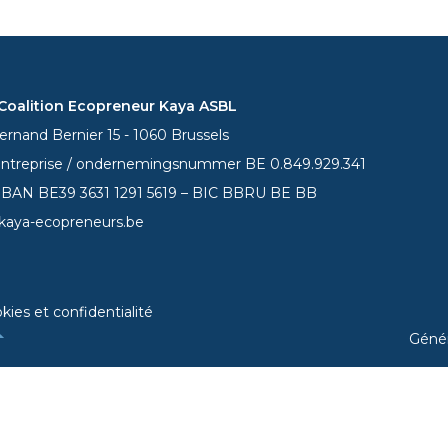
oalition Ecopreneur Kaya ASBL
rnand Bernier 15 - 1060 Brussels
entreprise / ondernemingsnummer BE 0.849.929.341
 IBAN BE39
3631 1291 5619
– BIC BBRU BE BB
kaya-ecopreneurs.be
kies et confidentialité
Géné