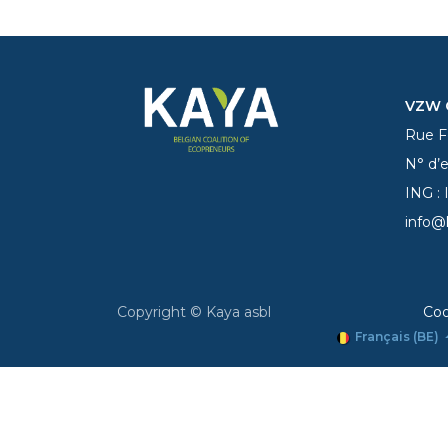
VZW C
Rue Fe
N° d’
ING :
info@
Copyright © Kaya asbl
Coo
Français (BE)