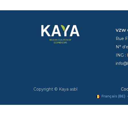
VZW C
Rue Fe
N° d’
ING :
info@
Copyright © Kaya asbl
Coo
Français (BE)