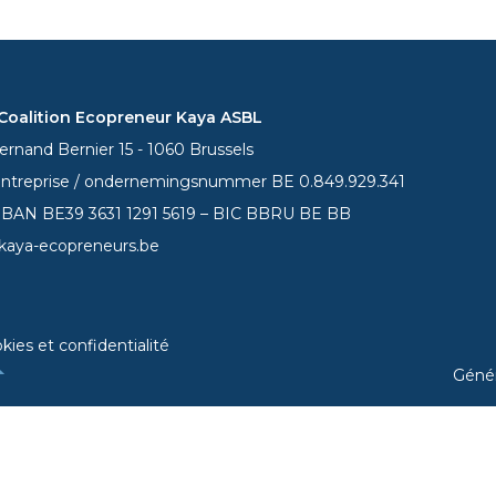
oalition Ecopreneur Kaya ASBL
rnand Bernier 15 - 1060 Brussels
entreprise / ondernemingsnummer BE 0.849.929.341
 IBAN BE39
3631 1291 5619
– BIC BBRU BE BB
kaya-ecopreneurs.be
kies et confidentialité
Géné