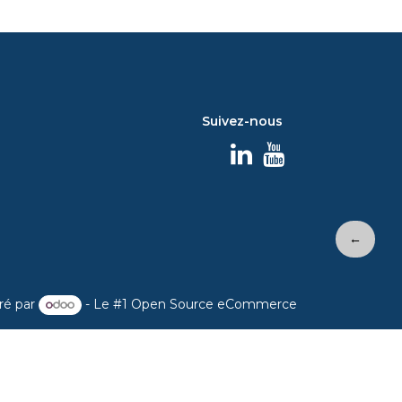
Suivez-nous
←
ré par
- Le #1
Open Source eCommerce