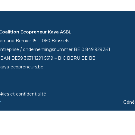
oalition Ecopreneur Kaya ASBL
rnand Bernier 15 - 1060 Brussels
entreprise / ondernemingsnummer BE 0.849.929.341
 IBAN BE39
3631 1291 5619
– BIC BBRU BE BB
kaya-ecopreneurs.be
kies et confidentialité
Géné