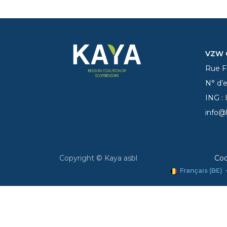
VZW C
Rue Fe
N° d’
ING :
info@
Copyright © Kaya asbl
Coo
Français (BE)