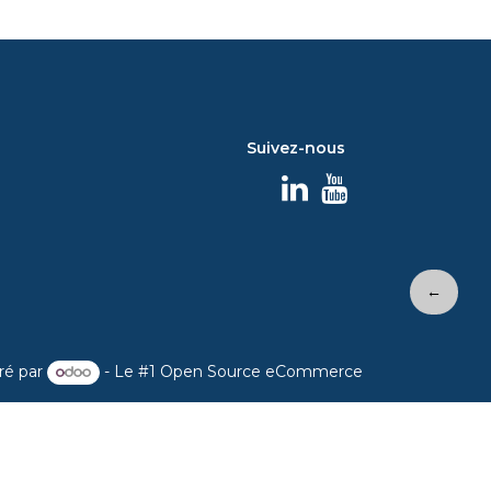
Suivez-nous
←
ré par
- Le #1
Open Source eCommerce