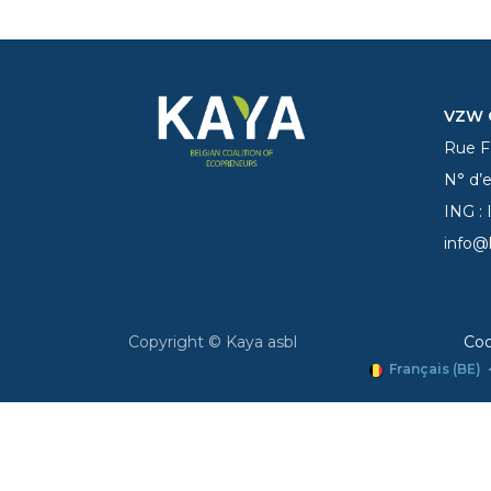
VZW C
Rue Fe
N° d’
ING :
info@
Copyright © Kaya asbl
Coo
Français (BE)