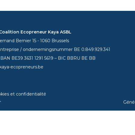
oalition Ecopreneur Kaya ASBL
rnand Bernier 15 - 1060 Brussels
entreprise / ondernemingsnummer BE 0.849.929.341
 IBAN BE39
3631 1291 5619
– BIC BBRU BE BB
kaya-ecopreneurs.be
kies et confidentialité
Géné