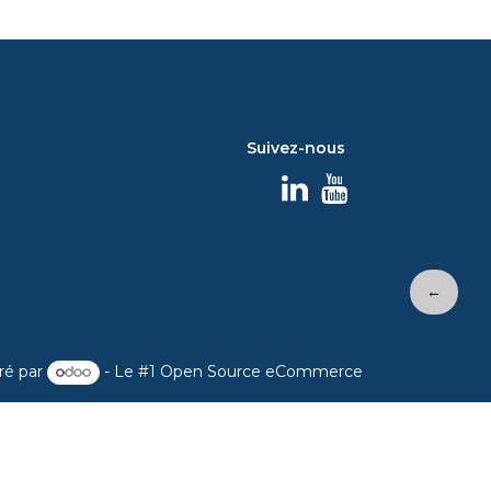
Suivez-nous
←
ré par
- Le #1
Open Source eCommerce