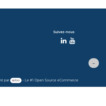
Suivez-nous
←
ré par
- Le #1
Open Source eCommerce