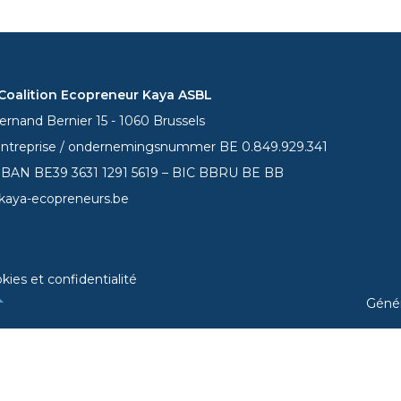
oalition Ecopreneur Kaya ASBL
rnand Bernier 15 - 1060 Brussels
entreprise / ondernemingsnummer BE 0.849.929.341
 IBAN BE39
3631 1291 5619
– BIC BBRU BE BB
kaya-ecopreneurs.be
kies et confidentialité
Géné