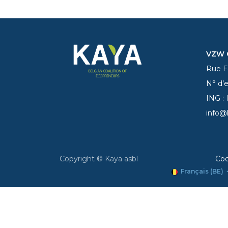
VZW C
Rue Fe
N° d’
ING :
info@
Copyright © Kaya asbl
Coo
Français (BE)