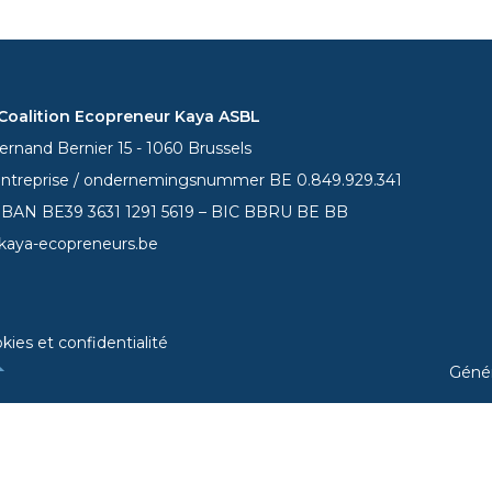
oalition Ecopreneur Kaya ASBL
rnand Bernier 15 - 1060 Brussels
entreprise / ondernemingsnummer BE 0.849.929.341
 IBAN BE39
3631 1291 5619
– BIC BBRU BE BB
kaya-ecopreneurs.be
kies et confidentialité
Géné