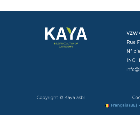
VZW C
Rue Fe
N° d’
ING :
info@
Copyright © Kaya asbl
Coo
Français (BE)