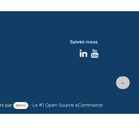
Suivez-nous
←
ré par
- Le #1
Open Source eCommerce