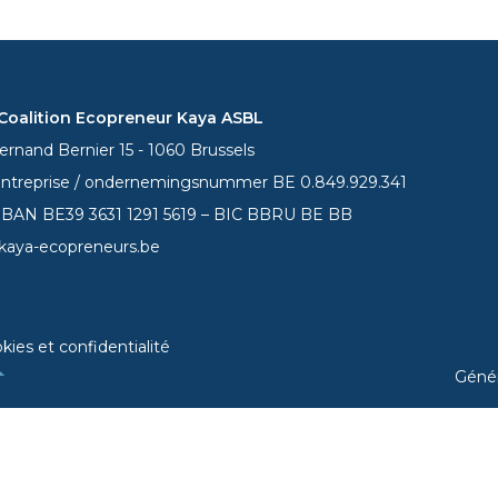
oalition Ecopreneur Kaya ASBL
rnand Bernier 15 - 1060 Brussels
entreprise / ondernemingsnummer BE 0.849.929.341
 IBAN BE39
3631 1291 5619
– BIC BBRU BE BB
kaya-ecopreneurs.be
kies et confidentialité
Géné