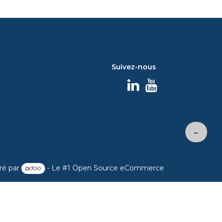
Suivez-nous
←
ré par
- Le #1
Open Source eCommerce