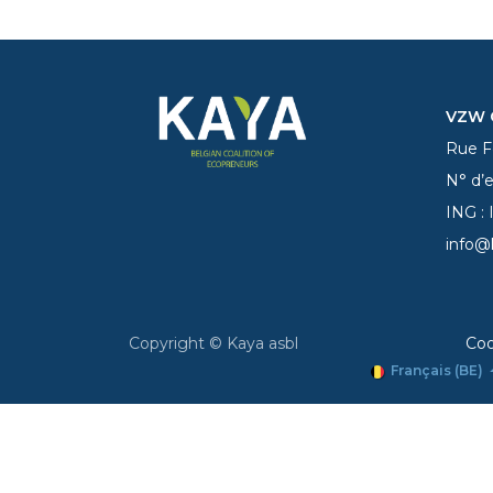
VZW C
Rue Fe
N° d’
ING :
info@
Copyright © Kaya asbl
Coo
Français (BE)