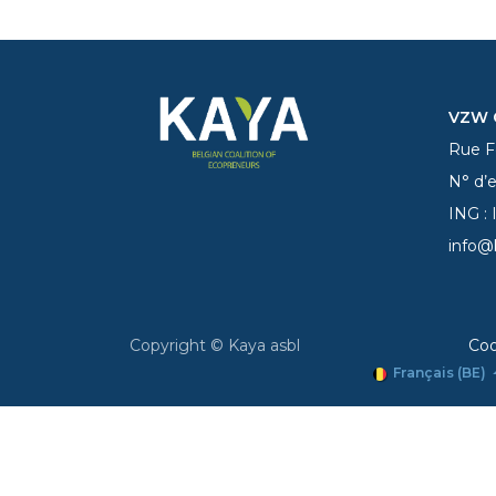
VZW C
Rue Fe
N° d’
ING :
info@
Copyright © Kaya asbl
Coo
Français (BE)