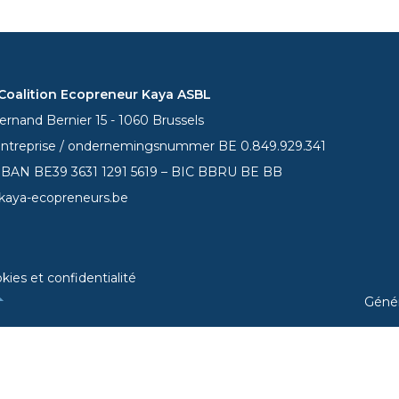
oalition Ecopreneur Kaya ASBL
rnand Bernier 15 - 1060 Brussels
entreprise / ondernemingsnummer BE 0.849.929.341
 IBAN BE39
3631 1291 5619
– BIC BBRU BE BB
kaya-ecopreneurs.be
kies et confidentialité
Géné