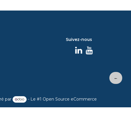
Suivez-nous
←
ré par
- Le #1
Open Source eCommerce