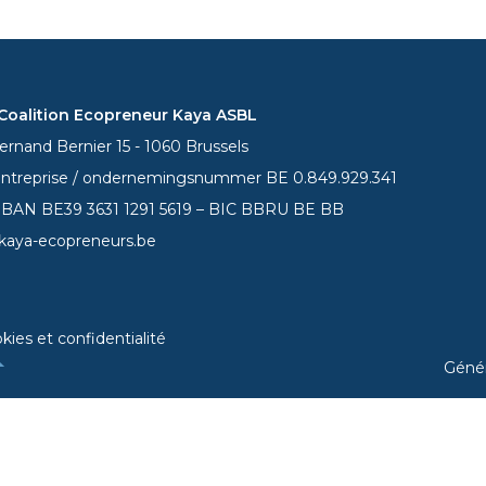
oalition Ecopreneur Kaya ASBL
rnand Bernier 15 - 1060 Brussels
entreprise / ondernemingsnummer BE 0.849.929.341
 IBAN BE39
3631 1291 5619
– BIC BBRU BE BB
kaya-ecopreneurs.be
kies et confidentialité
Géné