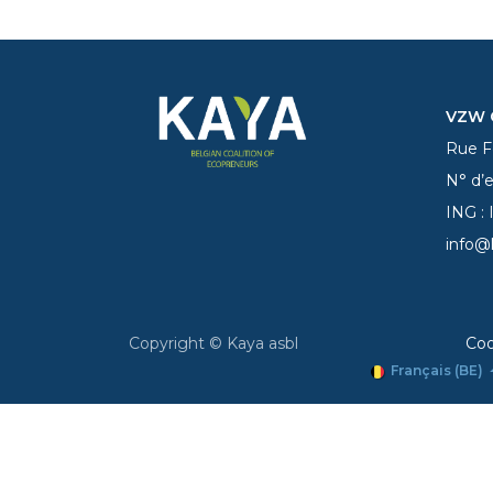
VZW C
Rue Fe
N° d’
ING :
info@
Copyright © Kaya asbl
Coo
Français (BE)