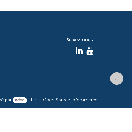
Suivez-nous
←
ré par
- Le #1
Open Source eCommerce